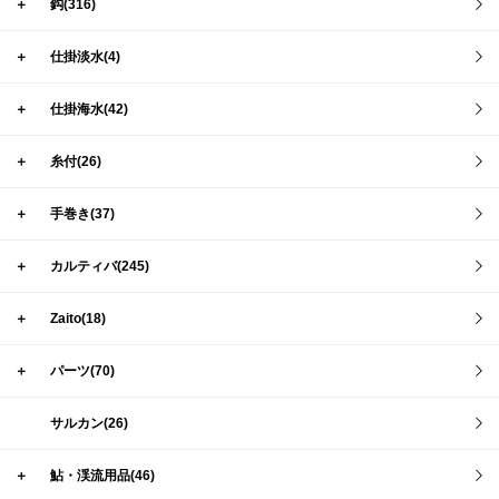
＋
鈎(316)
＋
仕掛淡水(4)
＋
仕掛海水(42)
＋
糸付(26)
＋
手巻き(37)
＋
カルティバ(245)
＋
Zaito(18)
＋
パーツ(70)
サルカン(26)
＋
鮎・渓流用品(46)