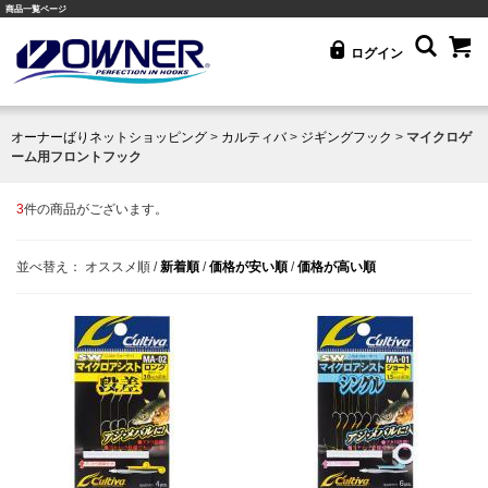
商品一覧ページ
ログイン
オーナーばりネットショッピング
>
カルティバ
>
ジギングフック
>
マイクロゲ
ーム用フロントフック
3
件の商品がございます。
並べ替え：
オススメ順
/
新着順
/
価格が安い順
/
価格が高い順