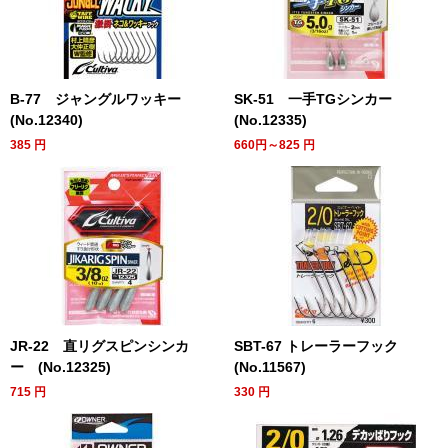
B-77 ジャングルワッキー
SK-51 一手TGシンカー
(No.12340)
(No.12335)
385
円
660円～825
円
JR-22 直リグスピンシンカ
SBT-67 トレーラーフック
ー (No.12325)
(No.11567)
715
円
330
円