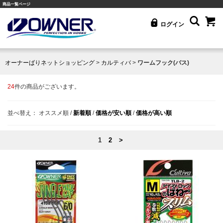
商品一覧ページ
ログイン
オーナーばりネットショッピング
>
カルティバ
>
ワームフック(バス)
24
件の商品がございます。
並べ替え：
オススメ順
/
新着順
/
価格が安い順
/
価格が高い順
1
2
>