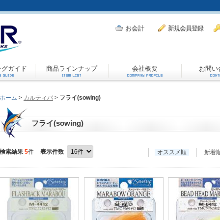
お会計
新規会員登録
ングガイド
商品ラインナップ
会社概要
お問い
ホーム
>
カルティバ
>
フライ(sowing)
フライ(sowing)
検索結果
5
件
表示件数
オススメ順
新着