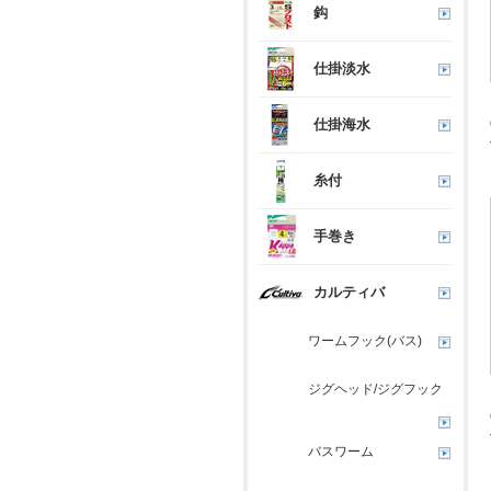
鈎
仕掛淡水
仕掛海水
糸付
手巻き
カルティバ
ワームフック(バス)
ジグヘッド/ジグフック
バスワーム