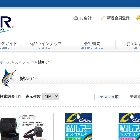
お会計
新規会員登録
ングガイド
商品ラインナップ
会社概要
お問い
ホーム
>
カルティバ
>
鮎ルアー
鮎ルアー
検索結果
4
件
表示件数
オススメ順
新着