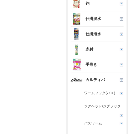
鈎
仕掛淡水
仕掛海水
糸付
手巻き
カルティバ
ワームフック(バス)
ジグヘッド/ジグフック
バスワーム