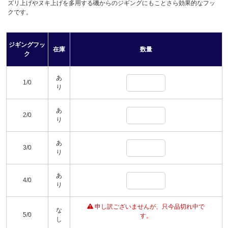
ズリ上げやヌキ上げを多用する磯からのジギングにもことさら効果的なフッ
クです。
ジギングフッ
在庫
数量
ク
あ
1/0
り
あ
2/0
り
あ
3/0
り
あ
4/0
り
申し訳ございませんが、只今品切れ中で
な
5/0
す。
し