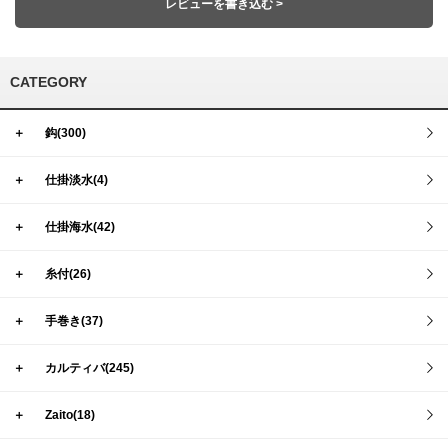
レビューを書き込む >
CATEGORY
＋
鈎(300)
＋
仕掛淡水(4)
＋
仕掛海水(42)
＋
糸付(26)
＋
手巻き(37)
＋
カルティバ(245)
＋
Zaito(18)