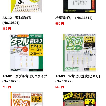
AS-12 遊動背ばり
松葉背ばり (No.16514)
(No.10801)
550
円
385
円
AS-02 ダブル背ばりYタイプ
AS-03 Y-背ばり速攻(ヒネリ)
(No.10229)
(No.13172)
715
円
660
円