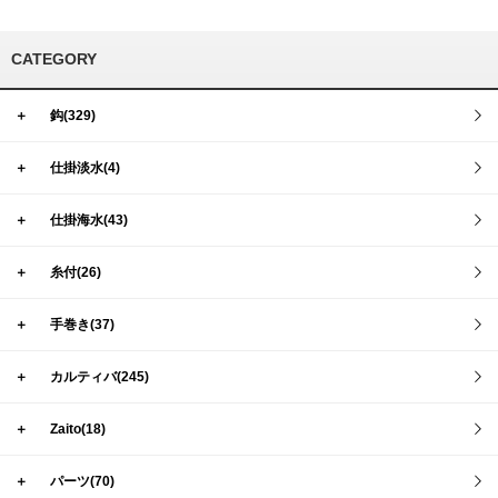
CATEGORY
＋
鈎(329)
＋
仕掛淡水(4)
＋
仕掛海水(43)
＋
糸付(26)
＋
手巻き(37)
＋
カルティバ(245)
＋
Zaito(18)
＋
パーツ(70)