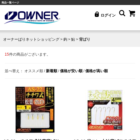
商品一覧ページ
ログイン
オーナーばりネットショッピング
>
鈎
>
鮎
>
背ばり
15
件の商品がございます。
並べ替え：
オススメ順
/
新着順
/
価格が安い順
/
価格が高い順