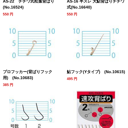
AS-22 チチワ式松葉背ばり
AS-16 半スレ 大鮎背ばりチチワ
(No.16524)
式(No.16640)
550
円
550
円
プロフッカー(背ばりフック
鮎フック(Yタイプ) (No.10615)
用) (No.10683)
495
円
385
円