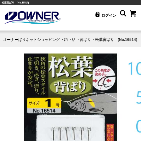
松葉背ばり (No.16514)
ログイン
オーナーばりネットショッピング
>
鈎
>
鮎
>
背ばり
>
松葉背ばり (No.16514)