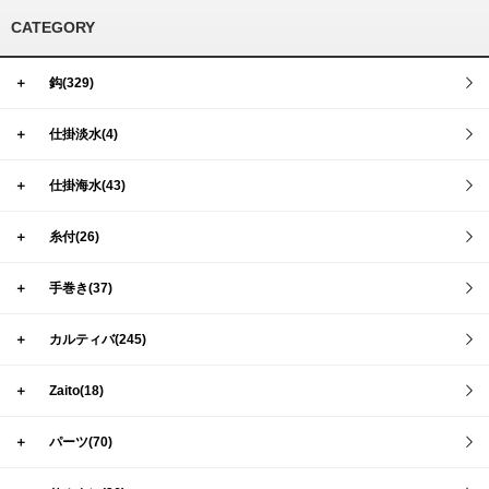
CATEGORY
＋
鈎(329)
＋
仕掛淡水(4)
＋
仕掛海水(43)
＋
糸付(26)
＋
手巻き(37)
＋
カルティバ(245)
＋
Zaito(18)
＋
パーツ(70)