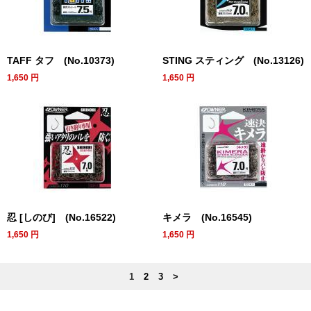
TAFF タフ (No.10373)
STING スティング (No.13126)
1,650
円
1,650
円
忍 [しのび] (No.16522)
キメラ (No.16545)
1,650
円
1,650
円
1
2
3
>