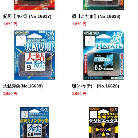
妃刃【キバ】(No.16617)
谺【こだま】(No.16638)
1,650
円
1,650
円
大鮎秀尖(No.16639)
颯(ハヤテ) (No.16628)
1,650
円
1,650
円