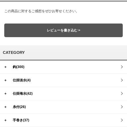
この商品に対するご感想をぜひお寄せください。
レビューを書き込む >
CATEGORY
＋
鈎(300)
＋
仕掛淡水(4)
＋
仕掛海水(42)
＋
糸付(26)
＋
手巻き(37)