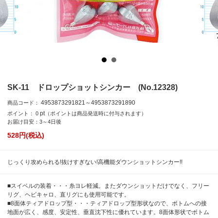
SK-11 ドロップショットシンカー (No.12328)
4953873291821～4953873291890
商品コード：
pt
ポイント：
0
（ポイントは商品発送時に付与されます）
お届け目安：3～4日後
528
円(税込)
じっくり攻められる!抜けすぎない!高機能ダウンショットシンカー!!
■スイベルの装着・・・糸ヨレ軽減。またダウンショットだけでなく、フリー
リグ、ヘビキャロ、直リグにも使用可能です。
■8面体ティアドロップ型・・・ティアドロップ型形状なので、ボトムへの接
地面が広く、感度、安定性、垂直沈下性に優れています。8面体形状でボトム