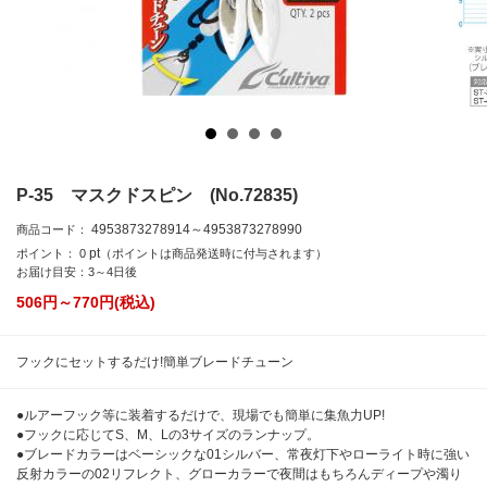
P-35 マスクドスピン (No.72835)
4953873278914～4953873278990
商品コード：
pt
ポイント：
0
（ポイントは商品発送時に付与されます）
お届け目安：3～4日後
506円～770
円(税込)
フックにセットするだけ!簡単ブレードチューン
●ルアーフック等に装着するだけで、現場でも簡単に集魚力UP!
●フックに応じてS、M、Lの3サイズのランナップ。
●ブレードカラーはベーシックな01シルバー、常夜灯下やローライト時に強い
反射カラーの02リフレクト、グローカラーで夜間はもちろんディープや濁り