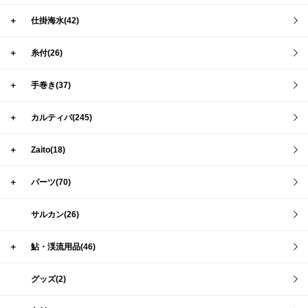
＋
仕掛海水(42)
＋
糸付(26)
＋
手巻き(37)
＋
カルティバ(245)
＋
Zaito(18)
＋
パーツ(70)
サルカン(26)
＋
鮎・渓流用品(46)
グッズ(2)