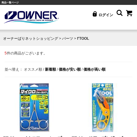
商品一覧ページ
ログイン
オーナーばりネットショッピング
>
パーツ
>
f'TOOL
5
件の商品がございます。
並べ替え：
オススメ順
/
新着順
/
価格が安い順
/
価格が高い順