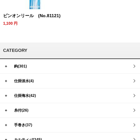
ピンオンリール (No.81121)
1,100
円
CATEGORY
＋
鈎(301)
＋
仕掛淡水(4)
＋
仕掛海水(42)
＋
糸付(26)
＋
手巻き(37)
＋
カルティバ(245)