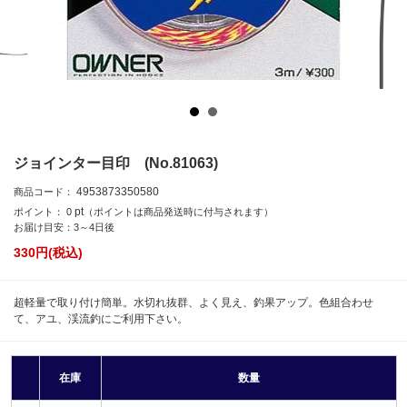
ジョインター目印 (No.81063)
4953873350580
商品コード：
pt
ポイント：
0
（ポイントは商品発送時に付与されます）
お届け目安：3～4日後
330
円(税込)
超軽量で取り付け簡単。水切れ抜群、よく見え、釣果アップ。色組合わせ
て、アユ、渓流釣にご利用下さい。
在庫
数量