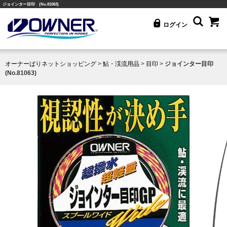
ジョインター目印 (No.81063)
ログイン
オーナーばりネットショッピング
>
鮎・渓流用品
>
目印
>
ジョインター目印
(No.81063)