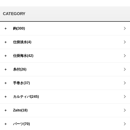
CATEGORY
＋
鈎(300)
＋
仕掛淡水(4)
＋
仕掛海水(42)
＋
糸付(26)
＋
手巻き(37)
＋
カルティバ(245)
＋
Zaito(18)
＋
パーツ(70)