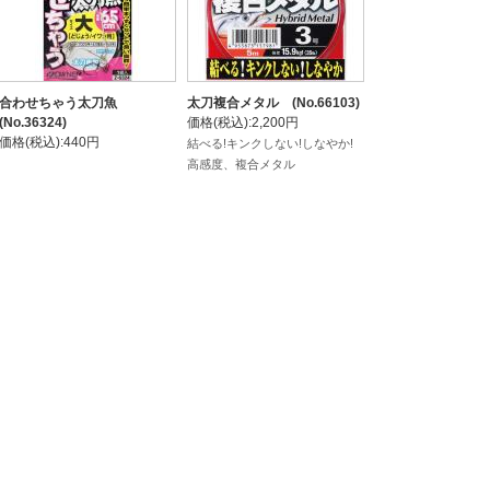
合わせちゃう太刀魚
太刀複合メタル (No.66103)
(No.36324)
価格(税込):2,200円
価格(税込):440円
結べる!キンクしない!しなやか!
高感度、複合メタル