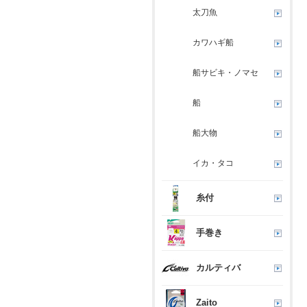
太刀魚
カワハギ船
船サビキ・ノマセ
船
船大物
イカ・タコ
糸付
手巻き
カルティバ
Zaito