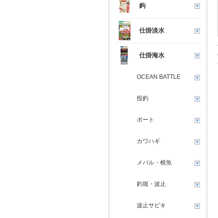
鈎
仕掛淡水
仕掛海水
OCEAN BATTLE
投釣
ボート
カワハギ
メバル・根魚
釣堀・波止
波止サビキ