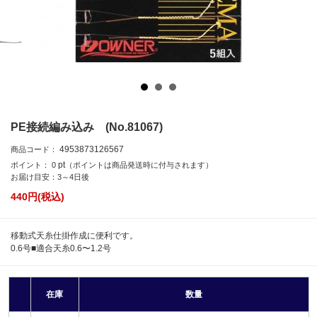
PE接続編み込み (No.81067)
4953873126567
商品コード：
pt
ポイント：
0
（ポイントは商品発送時に付与されます）
お届け目安：3～4日後
440
円(税込)
移動式天糸仕掛作成に便利です。
0.6号■適合天糸0.6〜1.2号
在庫
数量