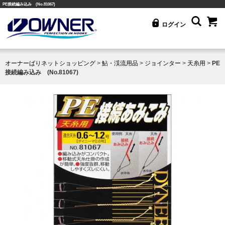
PE接続編み込み (No.81067)
ログイン
オーナーばりネットショッピング
>
鮎・渓流用品
>
ジョインター
>
天糸用
>
PE
接続編み込み (No.81067)