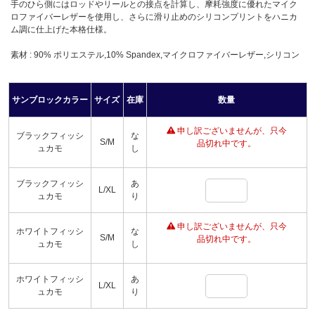
手のひら側にはロッドやリールとの接点を計算し、摩耗強度に優れたマイク
ロファイバーレザーを使用し、さらに滑り止めのシリコンプリントをハニカ
ム調に仕上げた本格仕様。
素材 : 90% ポリエステル,10% Spandex,マイクロファイバーレザー,シリコン
サンブロックカラー
サイズ
在庫
数量
申し訳ございませんが、只今
ブラックフィッシ
な
S/M
品切れ中です。
ュカモ
し
ブラックフィッシ
あ
L/XL
ュカモ
り
申し訳ございませんが、只今
ホワイトフィッシ
な
S/M
品切れ中です。
ュカモ
し
ホワイトフィッシ
あ
L/XL
ュカモ
り