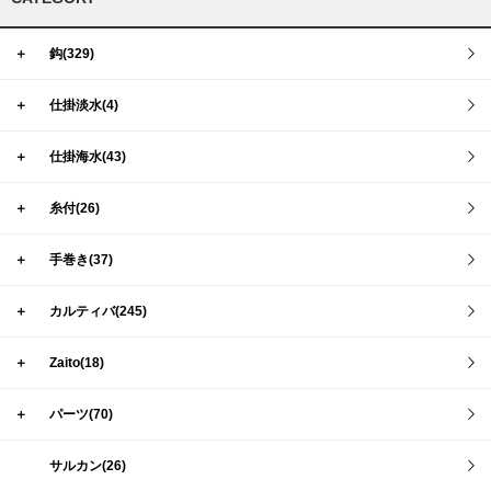
＋
鈎(329)
＋
仕掛淡水(4)
＋
仕掛海水(43)
＋
糸付(26)
＋
手巻き(37)
＋
カルティバ(245)
＋
Zaito(18)
＋
パーツ(70)
サルカン(26)