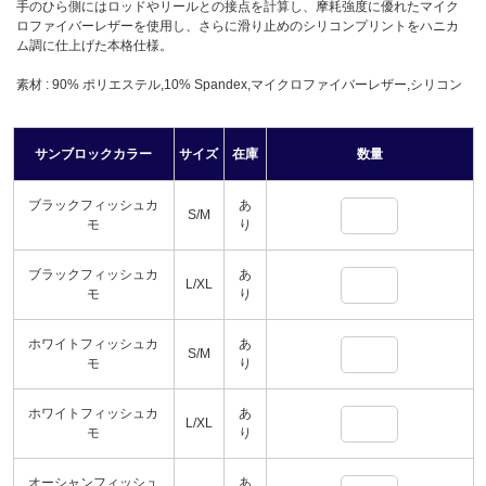
手のひら側にはロッドやリールとの接点を計算し、摩耗強度に優れたマイク
ロファイバーレザーを使用し、さらに滑り止めのシリコンプリントをハニカ
ム調に仕上げた本格仕様。
素材 : 90% ポリエステル,10% Spandex,マイクロファイバーレザー,シリコン
サンブロックカラー
サイズ
在庫
数量
ブラックフィッシュカ
あ
S/M
モ
り
ブラックフィッシュカ
あ
L/XL
モ
り
ホワイトフィッシュカ
あ
S/M
モ
り
ホワイトフィッシュカ
あ
L/XL
モ
り
オーシャンフィッシュ
あ