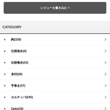
レビューを書き込む >
CATEGORY
＋
鈎(329)
＋
仕掛淡水(4)
＋
仕掛海水(43)
＋
糸付(26)
＋
手巻き(37)
＋
カルティバ(245)
＋
Zaito(18)