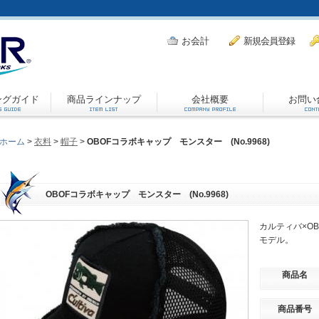
お会計
新規会員登録
ングガイド
商品ラインナップ
会社概要
お問い
ホーム
>
衣料
>
帽子
>
OBOFコラボキャップ モンスター (No.9968)
OBOFコラボキャップ モンスター (No.9968)
カルティバ×O
モデル。
商品名
商品番号