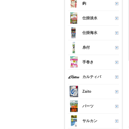
鈎
仕掛淡水
仕掛海水
糸付
手巻き
カルティバ
Zaito
パーツ
サルカン