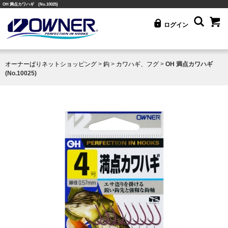
OH 満点カワハギ (No.10025)
ログイン
オーナーばりネットショッピング
>
鈎
>
カワハギ、フグ
>
OH 満点カワハギ
(No.10025)