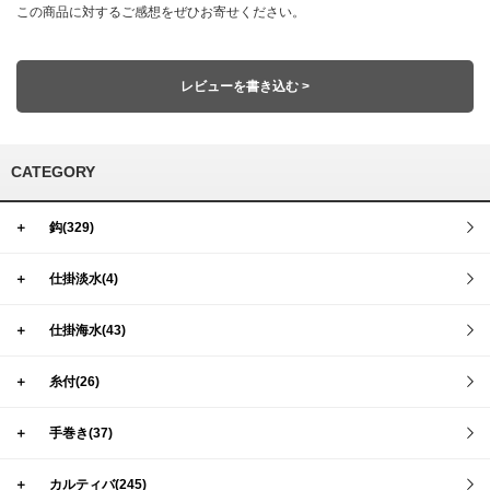
この商品に対するご感想をぜひお寄せください。
レビューを書き込む >
CATEGORY
＋
鈎(329)
＋
仕掛淡水(4)
＋
仕掛海水(43)
＋
糸付(26)
＋
手巻き(37)
＋
カルティバ(245)