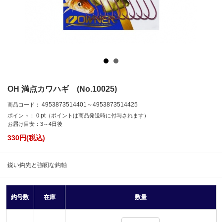
OH 満点カワハギ (No.10025)
4953873514401～4953873514425
商品コード：
pt
ポイント：
0
（ポイントは商品発送時に付与されます）
お届け目安：3～4日後
330
円(税込)
鋭い鈎先と強靭な鈎軸
鈎号数
在庫
数量