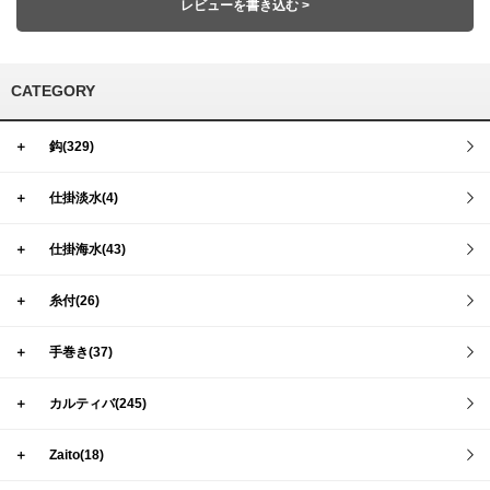
レビューを書き込む >
CATEGORY
＋
鈎(329)
＋
仕掛淡水(4)
＋
仕掛海水(43)
＋
糸付(26)
＋
手巻き(37)
＋
カルティバ(245)
＋
Zaito(18)