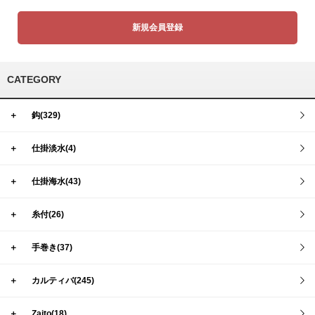
新規会員登録
CATEGORY
＋
鈎(329)
＋
仕掛淡水(4)
＋
仕掛海水(43)
＋
糸付(26)
＋
手巻き(37)
＋
カルティバ(245)
＋
Zaito(18)