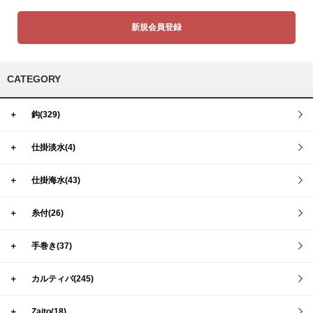
新規会員登録
CATEGORY
＋
鈎(329)
＋
仕掛淡水(4)
＋
仕掛海水(43)
＋
糸付(26)
＋
手巻き(37)
＋
カルティバ(245)
＋
Zaito(18)