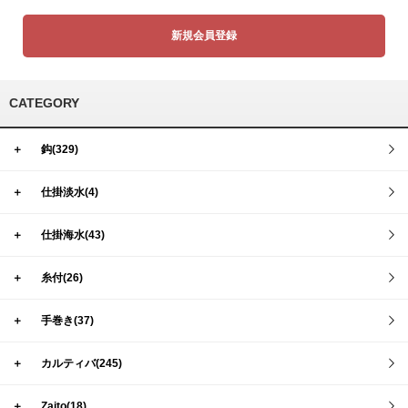
新規会員登録
CATEGORY
＋
鈎(329)
＋
仕掛淡水(4)
＋
仕掛海水(43)
＋
糸付(26)
＋
手巻き(37)
＋
カルティバ(245)
＋
Zaito(18)