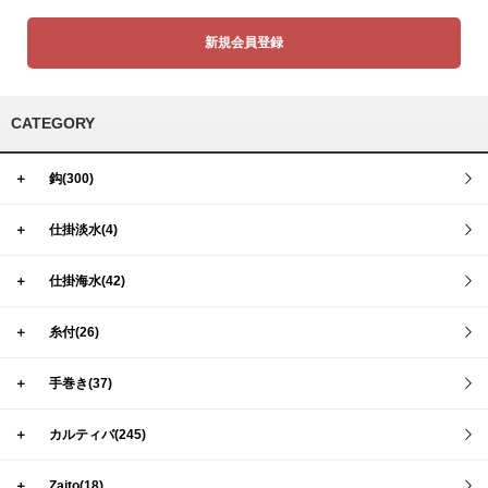
新規会員登録
CATEGORY
＋
鈎(300)
＋
仕掛淡水(4)
＋
仕掛海水(42)
＋
糸付(26)
＋
手巻き(37)
＋
カルティバ(245)
＋
Zaito(18)