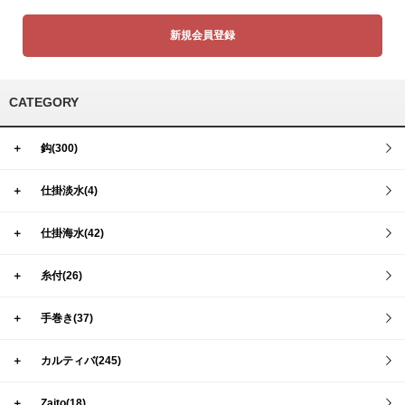
新規会員登録
CATEGORY
＋
鈎(300)
＋
仕掛淡水(4)
＋
仕掛海水(42)
＋
糸付(26)
＋
手巻き(37)
＋
カルティバ(245)
＋
Zaito(18)