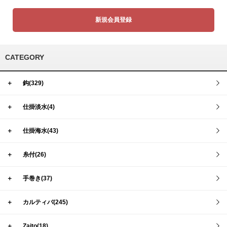
新規会員登録
CATEGORY
＋
鈎(329)
＋
仕掛淡水(4)
＋
仕掛海水(43)
＋
糸付(26)
＋
手巻き(37)
＋
カルティバ(245)
＋
Zaito(18)