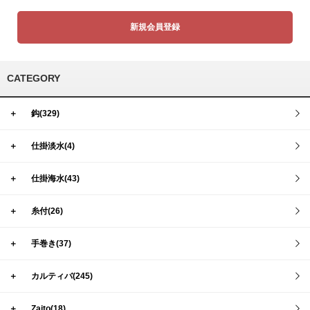
新規会員登録
CATEGORY
＋
鈎(329)
＋
仕掛淡水(4)
＋
仕掛海水(43)
＋
糸付(26)
＋
手巻き(37)
＋
カルティバ(245)
＋
Zaito(18)