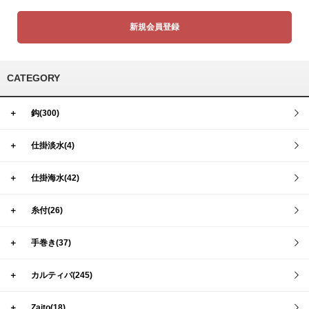
新規会員登録
CATEGORY
＋
鈎(300)
＋
仕掛淡水(4)
＋
仕掛海水(42)
＋
糸付(26)
＋
手巻き(37)
＋
カルティバ(245)
＋
Zaito(18)