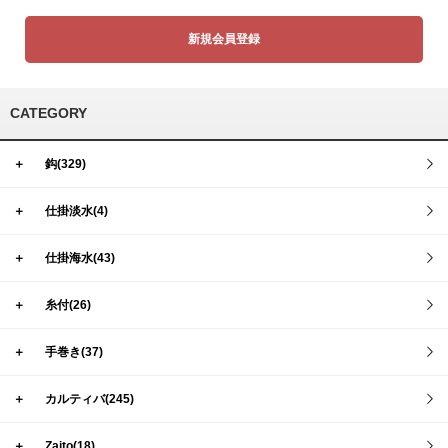
新規会員登録
CATEGORY
＋
鈎(329)
＋
仕掛淡水(4)
＋
仕掛海水(43)
＋
糸付(26)
＋
手巻き(37)
＋
カルティバ(245)
＋
Zaito(18)