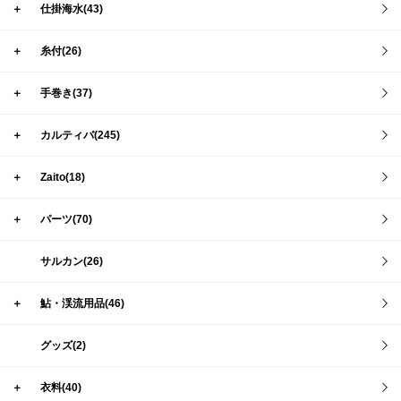
＋
仕掛海水(43)
＋
糸付(26)
＋
手巻き(37)
＋
カルティバ(245)
＋
Zaito(18)
＋
パーツ(70)
サルカン(26)
＋
鮎・渓流用品(46)
グッズ(2)
＋
衣料(40)