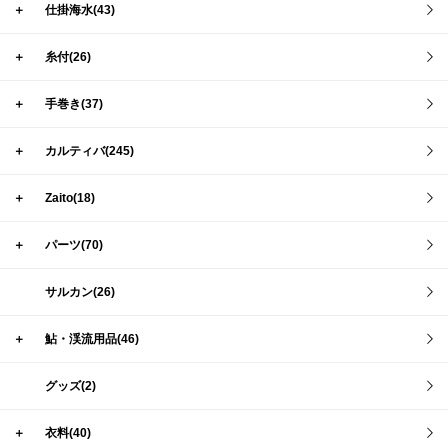
＋
仕掛海水(43)
＋
糸付(26)
＋
手巻き(37)
＋
カルティバ(245)
＋
Zaito(18)
＋
パーツ(70)
サルカン(26)
＋
鮎・渓流用品(46)
グッズ(2)
＋
衣料(40)