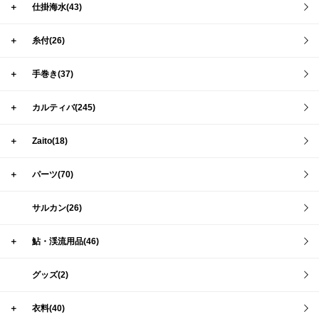
＋
仕掛海水(43)
＋
糸付(26)
＋
手巻き(37)
＋
カルティバ(245)
＋
Zaito(18)
＋
パーツ(70)
サルカン(26)
＋
鮎・渓流用品(46)
グッズ(2)
＋
衣料(40)