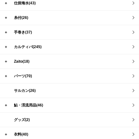
＋
仕掛海水(43)
＋
糸付(26)
＋
手巻き(37)
＋
カルティバ(245)
＋
Zaito(18)
＋
パーツ(70)
サルカン(26)
＋
鮎・渓流用品(46)
グッズ(2)
＋
衣料(40)