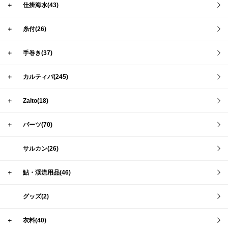
＋
仕掛海水(43)
＋
糸付(26)
＋
手巻き(37)
＋
カルティバ(245)
＋
Zaito(18)
＋
パーツ(70)
サルカン(26)
＋
鮎・渓流用品(46)
グッズ(2)
＋
衣料(40)