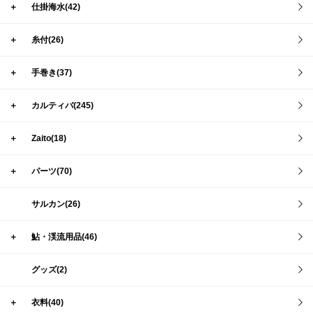
＋
仕掛海水(42)
＋
糸付(26)
＋
手巻き(37)
＋
カルティバ(245)
＋
Zaito(18)
＋
パーツ(70)
サルカン(26)
＋
鮎・渓流用品(46)
グッズ(2)
＋
衣料(40)