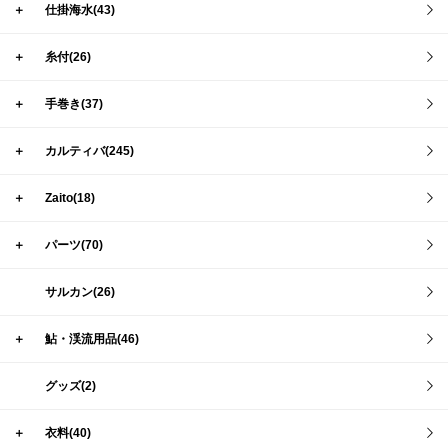
＋
仕掛海水(43)
＋
糸付(26)
＋
手巻き(37)
＋
カルティバ(245)
＋
Zaito(18)
＋
パーツ(70)
サルカン(26)
＋
鮎・渓流用品(46)
グッズ(2)
＋
衣料(40)