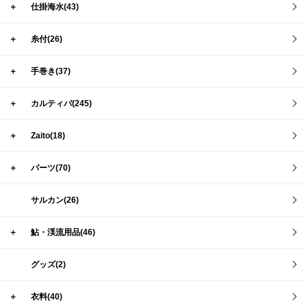
＋
仕掛海水(43)
＋
糸付(26)
＋
手巻き(37)
＋
カルティバ(245)
＋
Zaito(18)
＋
パーツ(70)
サルカン(26)
＋
鮎・渓流用品(46)
グッズ(2)
＋
衣料(40)